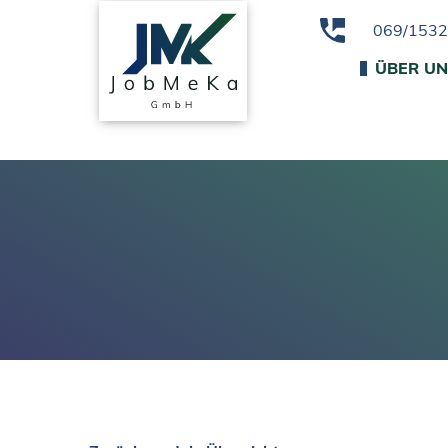
069/153
ÜBER U