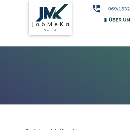
069/153
ÜBER U