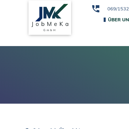
069/153
ÜBER U