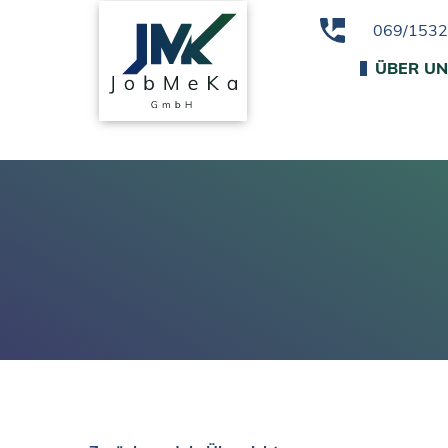
069/153
ÜBER U