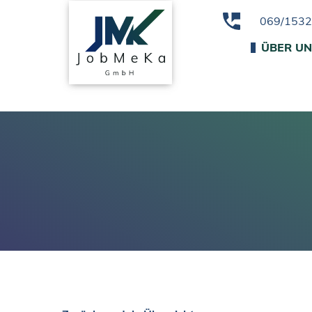
069/153
ÜBER U